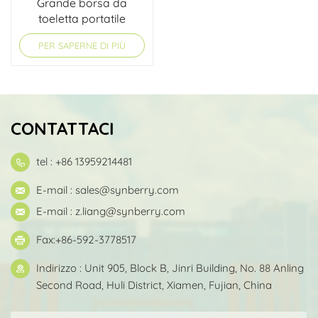
Grande borsa da
toeletta portatile
PER SAPERNE DI PIÙ
CONTATTACI
tel : +86 13959214481
E-mail :
sales@synberry.com
E-mail :
z.liang@synberry.com
Fax:+86-592-3778517
Indirizzo : Unit 905, Block B, Jinri Building, No. 88 Anling
Second Road, Huli District, Xiamen, Fujian, China