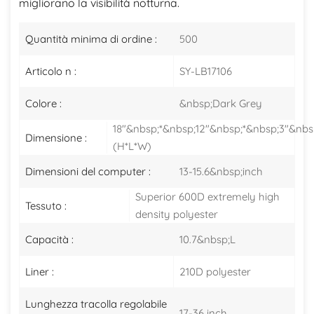
migliorano la visibilità notturna.
Quantità minima di ordine :
500
Articolo n :
SY-LB17106
Colore :
&nbsp;Dark Grey
18"&nbsp;*&nbsp;12"&nbsp;*&nbsp;3"&nbs
Dimensione :
(H*L*W)
Dimensioni del computer :
13-15.6&nbsp;inch
Superior 600D extremely high
Tessuto :
density polyester
Capacità :
10.7&nbsp;L
Liner :
210D polyester
Lunghezza tracolla regolabile
17-36 inch