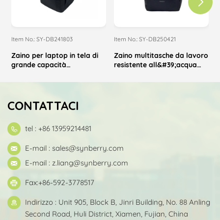
Item No.: SY-DB241803
Item No.: SY-DB250421
I
Zaino per laptop in tela di
Zaino multitasche da lavoro
grande capacità
resistente all&#39;acqua
r
minimalista personalizzato
nero
all'ingrosso
CONTATTACI
tel : +86 13959214481
E-mail :
sales@synberry.com
E-mail :
z.liang@synberry.com
Fax:+86-592-3778517
Indirizzo : Unit 905, Block B, Jinri Building, No. 88 Anling
Second Road, Huli District, Xiamen, Fujian, China