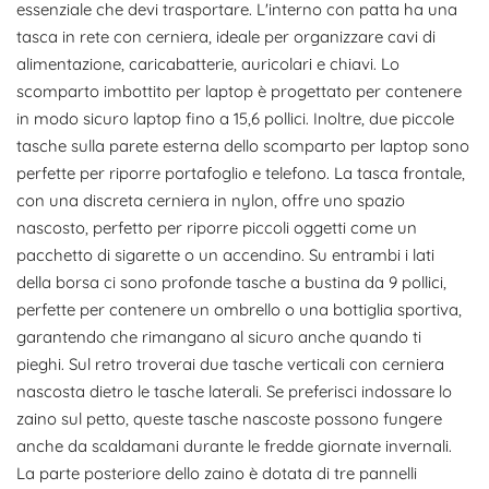
essenziale che devi trasportare. L'interno con patta ha una
tasca in rete con cerniera, ideale per organizzare cavi di
alimentazione, caricabatterie, auricolari e chiavi. Lo
scomparto imbottito per laptop è progettato per contenere
in modo sicuro laptop fino a 15,6 pollici. Inoltre, due piccole
tasche sulla parete esterna dello scomparto per laptop sono
perfette per riporre portafoglio e telefono. La tasca frontale,
con una discreta cerniera in nylon, offre uno spazio
nascosto, perfetto per riporre piccoli oggetti come un
pacchetto di sigarette o un accendino. Su entrambi i lati
della borsa ci sono profonde tasche a bustina da 9 pollici,
perfette per contenere un ombrello o una bottiglia sportiva,
garantendo che rimangano al sicuro anche quando ti
pieghi. Sul retro troverai due tasche verticali con cerniera
nascosta dietro le tasche laterali. Se preferisci indossare lo
zaino sul petto, queste tasche nascoste possono fungere
anche da scaldamani durante le fredde giornate invernali.
La parte posteriore dello zaino è dotata di tre pannelli