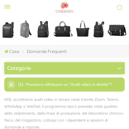
Casa
Domande Frequenti
Categorie
Q1: Possiamo effettuare un "Audit video in diretta"?
A1:Sì, accettiamo audit video in tempo reale tramite Zoom, Teams,
WhatsApp o WeChat. Il programma tipico prevede: visita guidata
dello stabilimento, della linea di produzione, del laboratorio chimico-
fisico, del magazzino, colloqui con i dipendenti e sessioni di
domande e risposte.