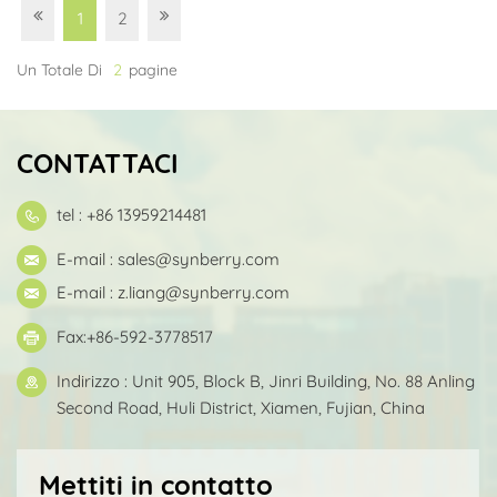
1
2
Un Totale Di
2
Pagine
CONTATTACI
tel : +86 13959214481
E-mail :
sales@synberry.com
E-mail :
z.liang@synberry.com
Fax:+86-592-3778517
Indirizzo : Unit 905, Block B, Jinri Building, No. 88 Anling
Second Road, Huli District, Xiamen, Fujian, China
Mettiti in contatto