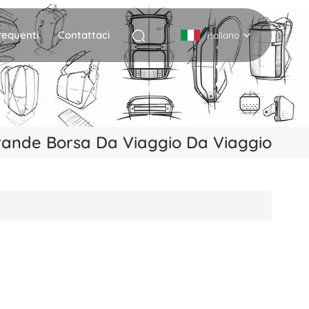
equenti
Contattaci
Italiano
English
Deutsch
rande Borsa Da Viaggio Da Viaggio
Italiano
русский
Español
Português
Nederlands
日本語