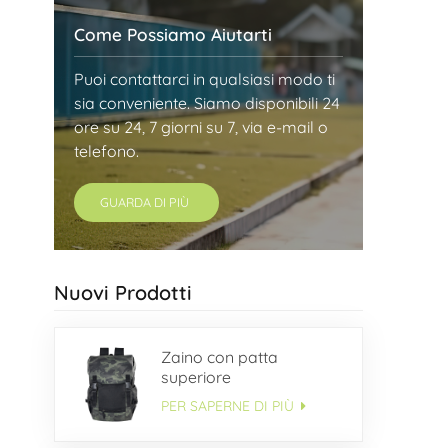
Come Possiamo Aiutarti
Puoi contattarci in qualsiasi modo ti
sia conveniente. Siamo disponibili 24
ore su 24, 7 giorni su 7, via e-mail o
telefono.
GUARDA DI PIÙ
Nuovi Prodotti
Zaino con patta
superiore
PER SAPERNE DI PIÙ