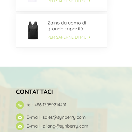
PER SAPERNE DI PIÙ
Zaino da uomo di
grande capacità
multitasche OEM
PER SAPERNE DI PIÙ
CONTATTACI
tel : +86 13959214481
E-mail :
sales@synberry.com
E-mail :
z.liang@synberry.com