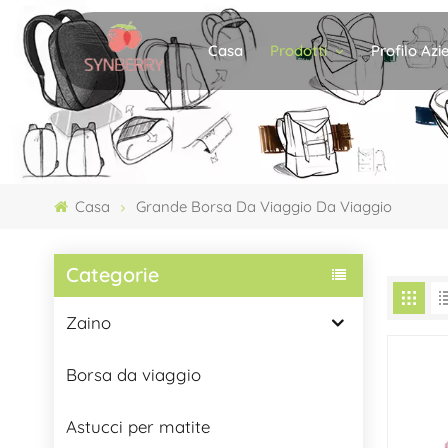
Prodotti
Profilo Az
Casa
Casa
Grande Borsa Da Viaggio Da Viaggio
Categorie
Zaino
Borsa da viaggio
Astucci per matite