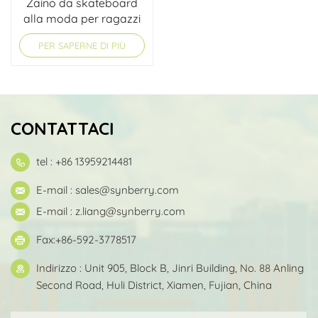
Zaino da skateboard
alla moda per ragazzi
della scuola
PER SAPERNE DI PIÙ
elementare
CONTATTACI
tel : +86 13959214481
E-mail :
sales@synberry.com
E-mail :
z.liang@synberry.com
Fax:+86-592-3778517
Indirizzo : Unit 905, Block B, Jinri Building, No. 88 Anling
Second Road, Huli District, Xiamen, Fujian, China