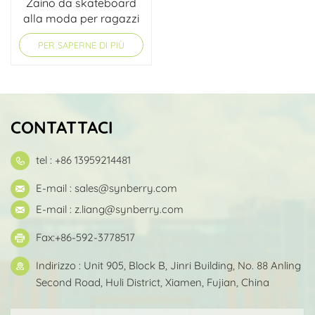
Zaino da skateboard
alla moda per ragazzi
della scuola
PER SAPERNE DI PIÙ
elementare
CONTATTACI
tel : +86 13959214481
E-mail :
sales@synberry.com
E-mail :
z.liang@synberry.com
Fax:+86-592-3778517
Indirizzo : Unit 905, Block B, Jinri Building, No. 88 Anling
Second Road, Huli District, Xiamen, Fujian, China