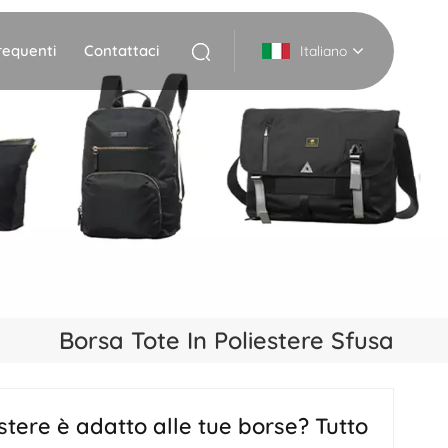
equenti
Contattaci
Italiano
English
Deutsch
Italiano
русский
Español
Borsa Tote In Poliestere Sfusa
Português
Nederlands
iestere è adatto alle tue borse? Tutto
日本語