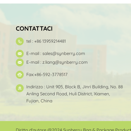
CONTATTACI
tel : +86 13959214481
E-mail :
sales@synberry.com
E-mail :
z.liang@synberry.com
Fax:+86-592-3778517
Indirizzo : Unit 905, Block B, Jinri Building, No. 88
Anling Second Road, Huli District, Xiamen,
Fujian, China
Diritto d'autore @2024 Synberry Bag & Package Products Co.