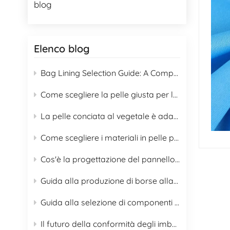
blog
Elenco blog
Bag Lining Selection Guide: A Complete Guide to 16 Lining Materials for B2B Buyers
Come scegliere la pelle giusta per le borse
La pelle conciata al vegetale è adatta alla produzione di borse?
Come scegliere i materiali in pelle per le borse e guida alla corretta cura
Cos'è la progettazione del pannello posteriore dello zaino?
Guida alla produzione di borse alla moda in pelle, opzioni 2026
Guida alla selezione di componenti OEM per borse
Il futuro della conformità degli imballaggi in sacchetti ai sensi del regolamento UE PPWR