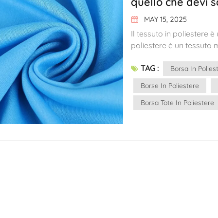
quello che devi 
MAY 15, 2025
Il tessuto in poliestere è
poliestere è un tessuto m
realizzato in poliestere,
TAG :
alla trazione:La resistenz
Borsa In Polies
cN/dtex, ovvero superior
Borse In Poliestere
resistere a migliaia di
Borsa Tote In Poliestere
assorbimento di umidità:
poliestere è dello 0,4-0,
all'umidità e si asciuga 
tinto può raggiungere u
non sbiadisce facilmen
all'esterno.Buona resist
agli acidi comuni, agli al
meglio del cotone?Dipend
cotone in termini di dura
Tuttavia, il cotone è bio