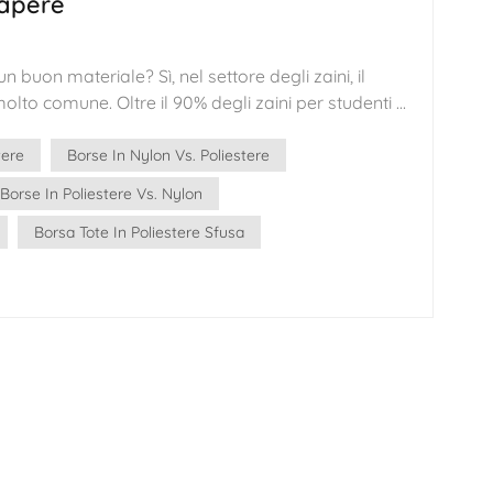
sapere
한국어
 un buon materiale? Sì, nel settore degli zaini, il
היברית
olto comune. Oltre il 90% degli zaini per studenti è
 che presenta i seguenti vantaggi:Elevata resistenza
a alla rottura del poliestere è di circa 4,4–9,6
tere
Borse In Nylon Vs. Poliestere
e a quella del cotone.Durata:Il poliestere può
Borse In Poliestere Vs. Nylon
 sfregamenti senza danneggiarsi.Basso
Borsa Tote In Poliestere Sfusa
Il tasso di assorbimento dell'umidità del
8%, il che significa che ha un'elevata resistenza
rapidamente.Elevata solidità del colore:Il poliestere
n livello da 4 a 6 secondo la norma ISO 105-B02 e
te nemmeno con un uso prolungato
enza chimica:Il poliestere ha una buona resistenza
cali e ai detergenti oleosi. Il 100% poliestere è
e dall'uso specifico. Il poliestere è superiore al
ta, impermeabilità e resistenza del colore.
degradabile, più morbido, più traspirante e più