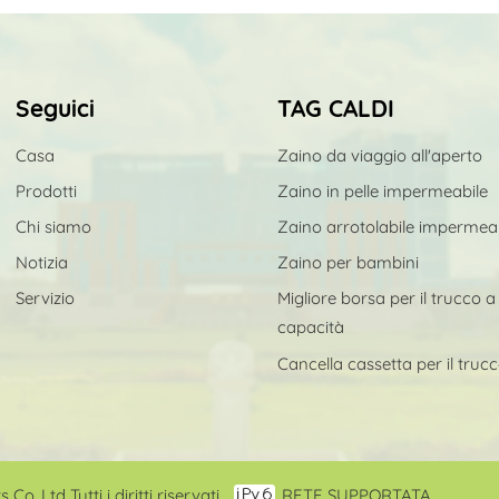
profondità di 1 metro). 
poliestere sono solitamen
la sua elevata resistenza
ragionevole, una borsa in
Seguici
TAG CALDI
condizioni normali. Per 
si tratta di borse in poli
Casa
Zaino da viaggio all'aperto
hanno i loro punti di forz
Prodotti
Zaino in pelle impermeabile
precedenza. In termini di
Chi siamo
Zaino arrotolabile impermea
un vantaggio. Tuttavia, il
rendendolo più adatto per
Notizia
Zaino per bambini
Inoltre, il nylon è più co
Servizio
Migliore borsa per il trucco 
capacità
Cancella cassetta per il truc
,Ltd Tutti i diritti riservati .
RETE SUPPORTATA