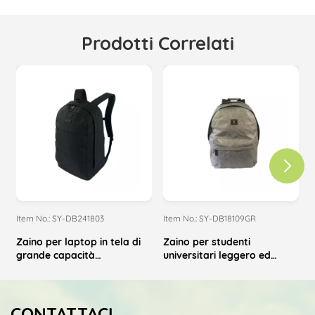
Prodotti Correlati
Item No.: SY-DB241803
Item No.: SY-DB18109GR
I
Zaino per laptop in tela di
Zaino per studenti
grande capacità
universitari leggero ed
minimalista personalizzato
impermeabile con marchio
all'ingrosso
personalizzato
CONTATTACI