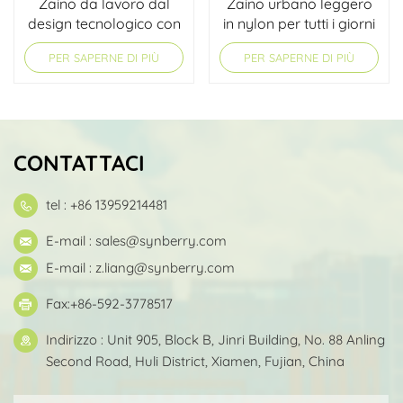
Zaino da lavoro dal
Zaino urbano leggero
design tecnologico con
in nylon per tutti i giorni
protezione avanzata
PER SAPERNE DI PIÙ
PER SAPERNE DI PIÙ
per laptop.
CONTATTACI
tel : +86 13959214481
E-mail :
sales@synberry.com
E-mail :
z.liang@synberry.com
Fax:+86-592-3778517
Indirizzo : Unit 905, Block B, Jinri Building, No. 88 Anling
Second Road, Huli District, Xiamen, Fujian, China