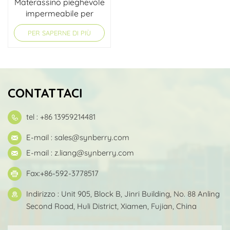
Materassino pieghevole
impermeabile per
animali domestici, per
PER SAPERNE DI PIÙ
campeggio e viaggi
CONTATTACI
tel : +86 13959214481
E-mail :
sales@synberry.com
E-mail :
z.liang@synberry.com
Fax:+86-592-3778517
Indirizzo : Unit 905, Block B, Jinri Building, No. 88 Anling
Second Road, Huli District, Xiamen, Fujian, China