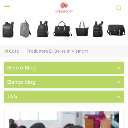
Casa
Produttore Di Borse In Vietnam
Elenco Blog
Elenco blog
TAG