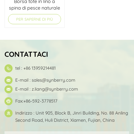
Borsa tote in lino a
spina di pesce naturale
con tracolla
PER SAPERNE DI PIÙ
CONTATTACI
tel : +86 13959214481
E-mail :
sales@synberry.com
E-mail :
z.liang@synberry.com
Fax:+86-592-3778517
Indirizzo : Unit 905, Block B, Jinri Building, No. 88 Anling
Second Road, Huli District, Xiamen, Fujian, China