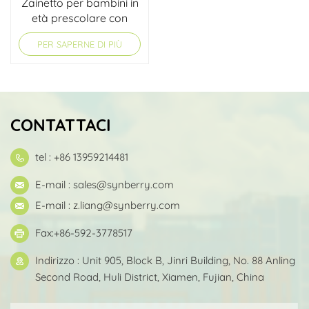
Zainetto per bambini in
età prescolare con
simpatico gufo, dal
PER SAPERNE DI PIÙ
design leggero e
accogliente.
CONTATTACI
tel : +86 13959214481
E-mail :
sales@synberry.com
E-mail :
z.liang@synberry.com
Fax:+86-592-3778517
Indirizzo : Unit 905, Block B, Jinri Building, No. 88 Anling
Second Road, Huli District, Xiamen, Fujian, China