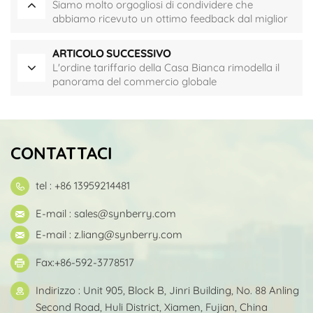
Siamo molto orgogliosi di condividere che
abbiamo ricevuto un ottimo feedback dal miglior
marchio sportivo
ARTICOLO SUCCESSIVO
L'ordine tariffario della Casa Bianca rimodella il
panorama del commercio globale
CONTATTACI
tel : +86 13959214481
E-mail :
sales@synberry.com
E-mail :
z.liang@synberry.com
Fax:+86-592-3778517
Indirizzo : Unit 905, Block B, Jinri Building, No. 88 Anling
Second Road, Huli District, Xiamen, Fujian, China