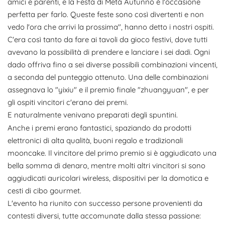
amici e parenti, e la Festa di Metà Autunno è l'occasione
perfetta per farlo. Queste feste sono così divertenti e non
vedo l'ora che arrivi la prossima", hanno detto i nostri ospiti.
C'era così tanto da fare ai tavoli da gioco festivi, dove tutti
avevano la possibilità di prendere e lanciare i sei dadi. Ogni
dado offriva fino a sei diverse possibili combinazioni vincenti,
a seconda del punteggio ottenuto. Una delle combinazioni
assegnava lo "yixiu" e il premio finale "zhuangyuan", e per
gli ospiti vincitori c'erano dei premi.
E naturalmente venivano preparati degli spuntini.
Anche i premi erano fantastici, spaziando da prodotti
elettronici di alta qualità, buoni regalo e tradizionali
mooncake. Il vincitore del primo premio si è aggiudicato una
bella somma di denaro, mentre molti altri vincitori si sono
aggiudicati auricolari wireless, dispositivi per la domotica e
cesti di cibo gourmet.
L'evento ha riunito con successo persone provenienti da
contesti diversi, tutte accomunate dalla stessa passione: