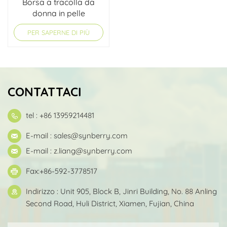
Borsa a tracolla da
donna in pelle
scamosciata marrone
PER SAPERNE DI PIÙ
CONTATTACI
tel : +86 13959214481
E-mail :
sales@synberry.com
E-mail :
z.liang@synberry.com
Fax:+86-592-3778517
Indirizzo : Unit 905, Block B, Jinri Building, No. 88 Anling
Second Road, Huli District, Xiamen, Fujian, China