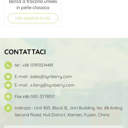
Borsa a tracolla unisex
in pelle classica
resistente
PER SAPERNE DI PIÙ
CONTATTACI
tel : +86 13959214481
E-mail :
sales@synberry.com
E-mail :
z.liang@synberry.com
Fax:+86-592-3778517
Indirizzo : Unit 905, Block B, Jinri Building, No. 88 Anling
Second Road, Huli District, Xiamen, Fujian, China