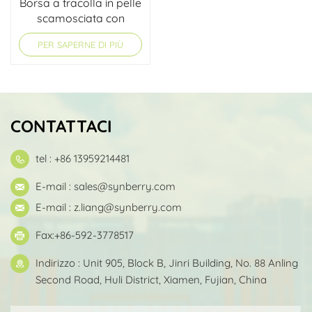
Borsa a tracolla in pelle
scamosciata con
nastro
PER SAPERNE DI PIÙ
CONTATTACI
tel : +86 13959214481
E-mail :
sales@synberry.com
E-mail :
z.liang@synberry.com
Fax:+86-592-3778517
Indirizzo : Unit 905, Block B, Jinri Building, No. 88 Anling
Second Road, Huli District, Xiamen, Fujian, China