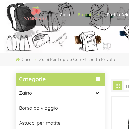
Prodotti
Profilo Az
Casa
Casa
Zaini Per Laptop Con Etichetta Privata
Categorie
Zaino
Borsa da viaggio
Astucci per matite