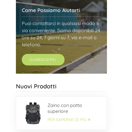
Come Possiamo Aiutarti
Puoi contattarci in qualsiasi modo ti
sia conveniente. Siamo disponibili 24
ore su 24, 7 giorni su 7, via e-mail o
telefono.
GUARDA DI PIÙ
Nuovi Prodotti
Zaino con patta
superiore
PER SAPERNE DI PIÙ