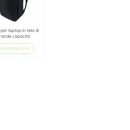
per laptop in tela di
rande capacità
lista personalizzato
all'ingrosso
R SAPERNE DI PIÙ