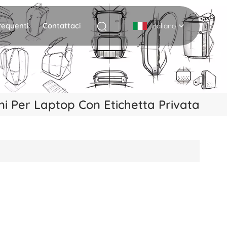
equenti
Contattaci
Italiano
English
Deutsch
ni Per Laptop Con Etichetta Privata
Italiano
русский
Español
Português
Nederlands
日本語