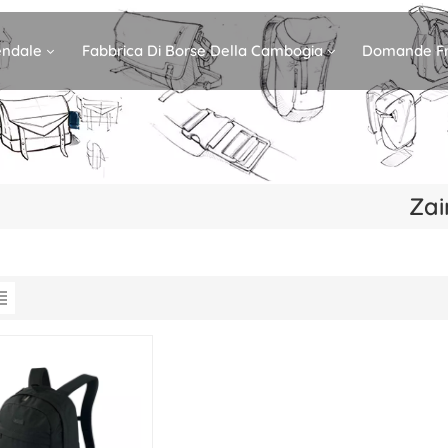
iendale
Fabbrica Di Borse Della Cambogia
Domande Fr
Zai