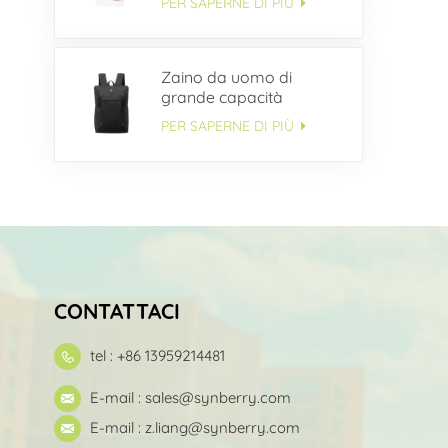
PER SAPERNE DI PIÙ
Zaino da uomo di
grande capacità
multitasche OEM
PER SAPERNE DI PIÙ
CONTATTACI
tel : +86 13959214481
E-mail :
sales@synberry.com
E-mail :
z.liang@synberry.com