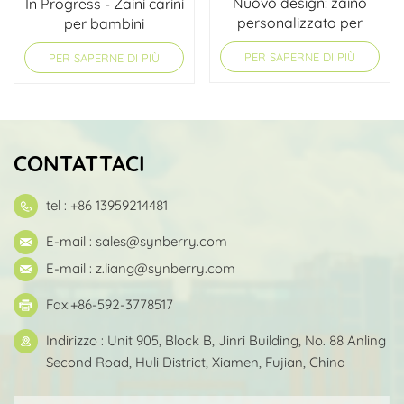
Nuovo design: zaino
In Progress - Zaini carini
personalizzato per
per bambini
studenti della scuola
PER SAPERNE DI PIÙ
PER SAPERNE DI PIÙ
primaria
CONTATTACI
tel : +86 13959214481
E-mail :
sales@synberry.com
E-mail :
z.liang@synberry.com
Fax:+86-592-3778517
Indirizzo : Unit 905, Block B, Jinri Building, No. 88 Anling
Second Road, Huli District, Xiamen, Fujian, China