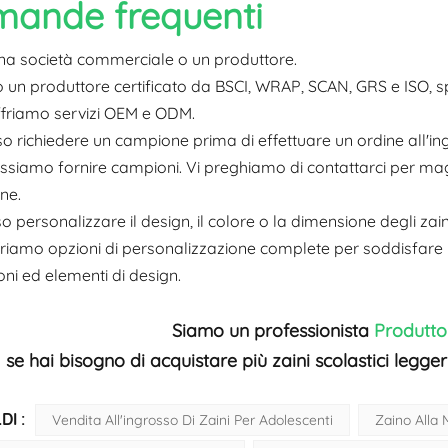
ande frequenti
 una società commerciale o un produttore.
 un produttore certificato da BSCI, WRAP, SCAN, GRS e ISO, spe
ffriamo servizi OEM e ODM.
so richiedere un campione prima di effettuare un ordine all'i
possiamo fornire campioni. Vi preghiamo di contattarci per magg
ne.
so personalizzare il design, il colore o la dimensione degli zain
ffriamo opzioni di personalizzazione complete per soddisfare l
ni ed elementi di design.
Siamo un professionista
Produttor
se hai bisogno di acquistare più zaini scolastici leggeri
DI :
Vendita All'ingrosso Di Zaini Per Adolescenti
Zaino Alla