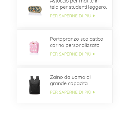
Astuccio per matite in
tela per studenti leggero,
semplice e durevole
PER SAPERNE DI PIÙ
ODM
Portapranzo scolastico
carino personalizzato
per bambini
PER SAPERNE DI PIÙ
Zaino da uomo di
grande capacità
multitasche OEM
PER SAPERNE DI PIÙ