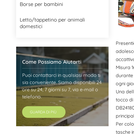
Borse per bambini
Letto/tappetino per animali
domestici
Presenti
adolesce
accattiv
Come Possiamo Aiutarti
Misura 1
Puoi contattarci in qualsiasi modo ti
durante 
sia conveniente. Siamo disponibili 24
ogni gio
ore su 24, 7 giorni su 7, via e-mail o
Una dell
telefono.
tocco di
DB241804
GUARDA DI PIÙ
principa
Per colo
tasche i