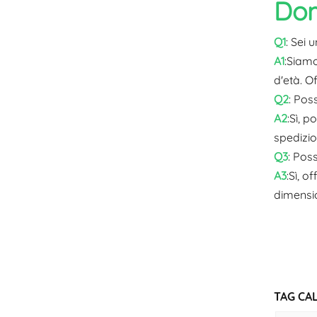
Dom
Q1
: Sei
A1
:Siamo
d'età. O
Q2
: Pos
A2
:Sì, 
spedizio
Q3
: Pos
A3
:Sì, o
dimensio
TAG CAL