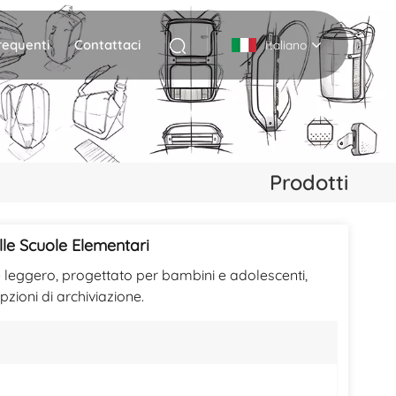
equenti
Contattaci
Italiano
English
Deutsch
Prodotti
Italiano
русский
lle Scuole Elementari
e leggero, progettato per bambini e adolescenti,
Español
zioni di archiviazione.
Português
Nederlands
日本語