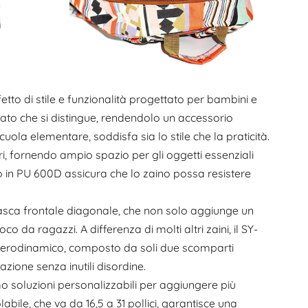
tto di stile e funzionalità progettato per bambini e
ato che si distingue, rendendolo un accessorio
uola elementare, soddisfa sia lo stile che la praticità.
itri, fornendo ampio spazio per gli oggetti essenziali
ato in PU 600D assicura che lo zaino possa resistere
a tasca frontale diagonale, che non solo aggiunge un
o da ragazzi. A differenza di molti altri zaini, il SY-
 aerodinamico, composto da soli due scomparti
zione senza inutili disordine.
amo soluzioni personalizzabili per aggiungere più
bile, che va da 16,5 a 31 pollici, garantisce una