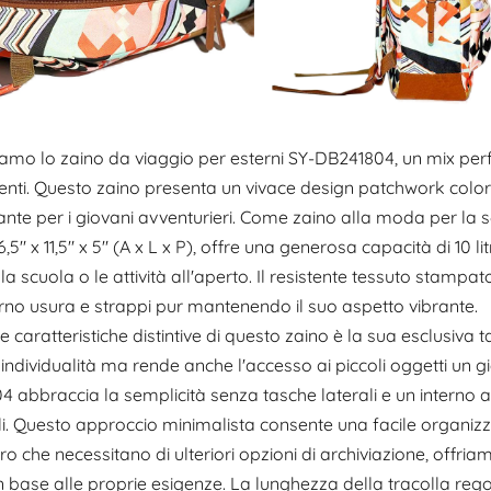
amo lo zaino da viaggio per esterni SY-DB241804, un mix perfe
nti. Questo zaino presenta un vivace design patchwork color
ante per i giovani avventurieri. Come zaino alla moda per la sc
6,5" x 11,5" x 5" (A x L x P), offre una generosa capacità di 10 l
la scuola o le attività all'aperto. Il resistente tessuto stamp
rno usura e strappi pur mantenendo il suo aspetto vibrante.
e caratteristiche distintive di questo zaino è la sua esclusiv
 individualità ma rende anche l'accesso ai piccoli oggetti un gioc
 abbraccia la semplicità senza tasche laterali e un interno
li. Questo approccio minimalista consente una facile organizza
ro che necessitano di ulteriori opzioni di archiviazione, offri
n base alle proprie esigenze. La lunghezza della tracolla regola