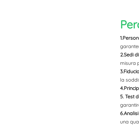
Per
1.Person
garanten
2.Sedi di
misura p
3.Fiduci
la soddi
4.Princip
5. Test 
garantir
6.Analis
una qual