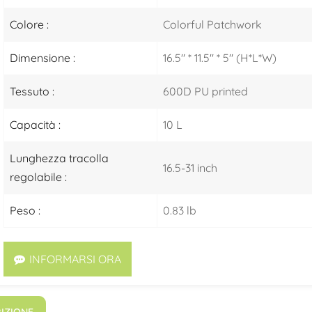
Colore :
Colorful Patchwork
Dimensione :
16.5" * 11.5" * 5" (H*L*W)
Tessuto :
600D PU printed
Capacità :
10 L
Lunghezza tracolla
16.5-31 inch
regolabile :
Peso :
0.83 lb
INFORMARSI ORA
IZIONE