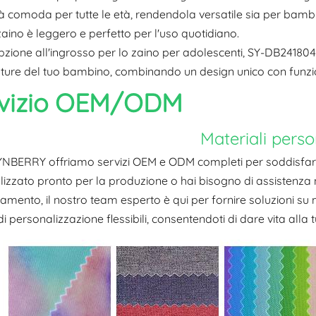
ità comoda per tutte le età, rendendola versatile sia per bambi
aino è leggero e perfetto per l'uso quotidiano.
ione all'ingrosso per lo zaino per adolescenti, SY-DB24180
ture del tuo bambino, combinando un design unico con funzio
vizio OEM/ODM
Materiali perso
YNBERRY offriamo servizi OEM e ODM completi per soddisfare 
izzato pronto per la produzione o hai bisogno di assistenza n
mento, il nostro team esperto è qui per fornire soluzioni su
di personalizzazione flessibili, consentendoti di dare vita alla t