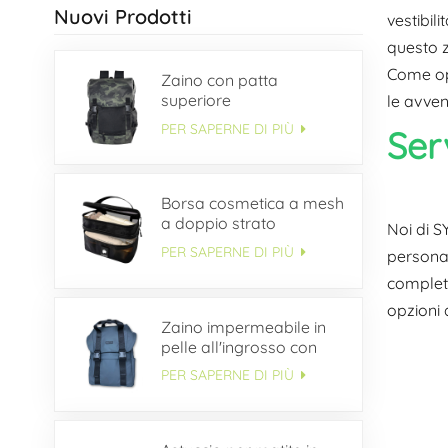
Nuovi Prodotti
vestibil
questo z
Come opz
Zaino con patta
superiore
le avven
PER SAPERNE DI PIÙ
Ser
Borsa cosmetica a mesh
a doppio strato
Noi di S
PER SAPERNE DI PIÙ
personal
completa
opzioni 
Zaino impermeabile in
pelle all'ingrosso con
patta con fibbia
PER SAPERNE DI PIÙ