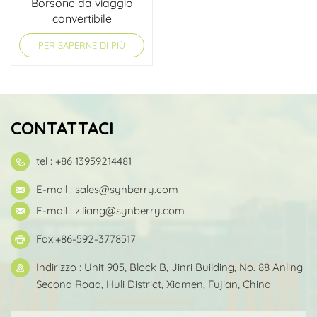
Borsone da viaggio
convertibile
PER SAPERNE DI PIÙ
CONTATTACI
tel : +86 13959214481
E-mail :
sales@synberry.com
E-mail :
z.liang@synberry.com
Fax:+86-592-3778517
Indirizzo : Unit 905, Block B, Jinri Building, No. 88 Anling
Second Road, Huli District, Xiamen, Fujian, China