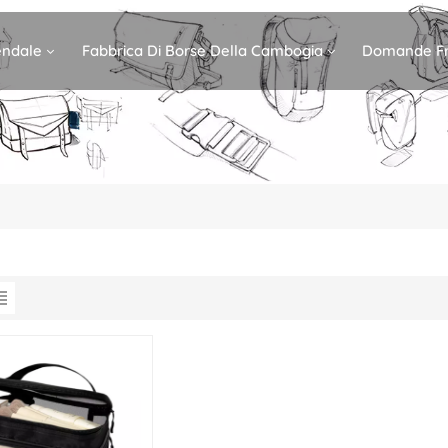
iendale
Fabbrica Di Borse Della Cambogia
Domande Fr