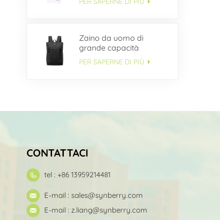
PER SAPERNE DI PIÙ
Zaino da uomo di
grande capacità
multitasche OEM
PER SAPERNE DI PIÙ
CONTATTACI
tel : +86 13959214481
E-mail :
sales@synberry.com
E-mail :
z.liang@synberry.com