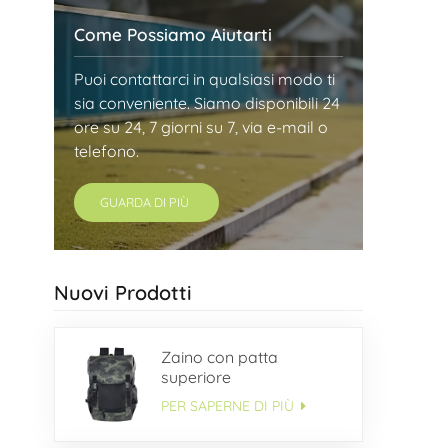
Come Possiamo Aiutarti
Puoi contattarci in qualsiasi modo ti
sia conveniente. Siamo disponibili 24
ore su 24, 7 giorni su 7, via e-mail o
telefono.
GUARDA DI PIÙ
Nuovi Prodotti
Zaino con patta
superiore
PER SAPERNE DI PIÙ