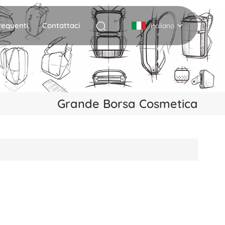
equenti
Contattaci
Italiano
English
Deutsch
Grande Borsa Cosmetica
Italiano
русский
Español
Português
Nederlands
日本語