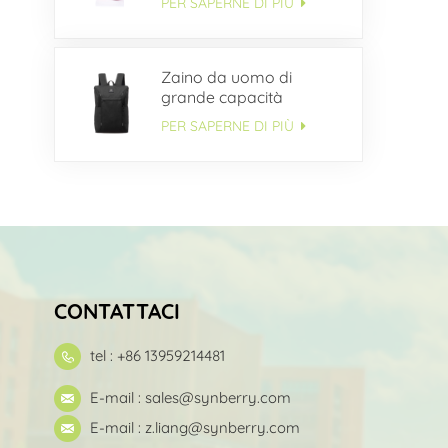
PER SAPERNE DI PIÙ
Zaino da uomo di
grande capacità
multitasche OEM
PER SAPERNE DI PIÙ
CONTATTACI
tel : +86 13959214481
E-mail :
sales@synberry.com
E-mail :
z.liang@synberry.com