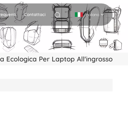
equenti
Contattaci
Italiano
English
Deutsch
a Ecologica Per Laptop All'ingrosso
Italiano
русский
Español
Português
Nederlands
日本語