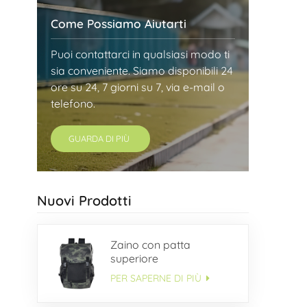
Come Possiamo Aiutarti
Puoi contattarci in qualsiasi modo ti
sia conveniente. Siamo disponibili 24
ore su 24, 7 giorni su 7, via e-mail o
telefono.
GUARDA DI PIÙ
Nuovi Prodotti
Zaino con patta
superiore
PER SAPERNE DI PIÙ