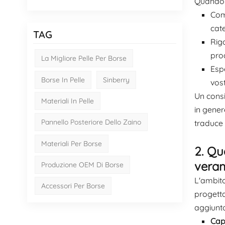
Quando s
Comp
cate
TAG
Rigo
pro
La Migliore Pelle Per Borse
Espe
Borse In Pelle
Sinberry
vost
Un consi
Materiali In Pelle
in gener
Pannello Posteriore Dello Zaino
traduce 
Materiali Per Borse
2. Qu
veram
Produzione OEM Di Borse
L'ambito
Accessori Per Borse
progetta
aggiunto
Cap