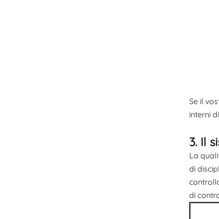
Se il vo
interni 
3. Il 
La quali
di disci
controll
di contro