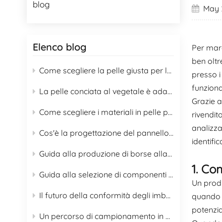
blog
May 
Elenco blog
Per marc
ben oltr
Come scegliere la pelle giusta per le borse
presso i
funziona
La pelle conciata al vegetale è adatta alla produzione di borse?
Grazie a
Come scegliere i materiali in pelle per le borse e guida alla corretta cura
rivendit
analizza
Cos'è la progettazione del pannello posteriore dello zaino?
identifi
Guida alla produzione di borse alla moda in pelle, opzioni 2026
1. Co
Guida alla selezione di componenti OEM per borse
Un produ
Il futuro della conformità degli imballaggi in sacchetti ai sensi del regolamento UE PPWR
quando g
potenzia
Un percorso di campionamento in 6 fasi per una borsa tote in tela personalizzata