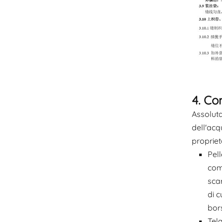
4. Co
Assoluta
dell'acq
propriet
Pell
com
scar
di c
bors
Tela