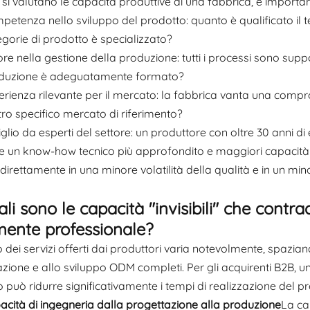
i valutano le capacità produttive di una fabbrica, è important
etenza nello sviluppo del prodotto: quanto è qualificato il t
gorie di prodotto è specializzato?
re nella gestione della produzione: tutti i processi sono sup
duzione è adeguatamente formato?
rienza rilevante per il mercato: la fabbrica vanta una compro
ro specifico mercato di riferimento?
glio da esperti del settore: un produttore con oltre 30 anni d
e un know-how tecnico più approfondito e maggiori capacità di
direttamente in una minore volatilità della qualità e in un min
ali sono le capacità "invisibili" che cont
ente professionale?
 dei servizi offerti dai produttori varia notevolmente, spazi
zione e allo sviluppo ODM completi. Per gli acquirenti B2B, un
 può ridurre significativamente i tempi di realizzazione del pr
acità di ingegneria dalla progettazione alla produzione
La cap