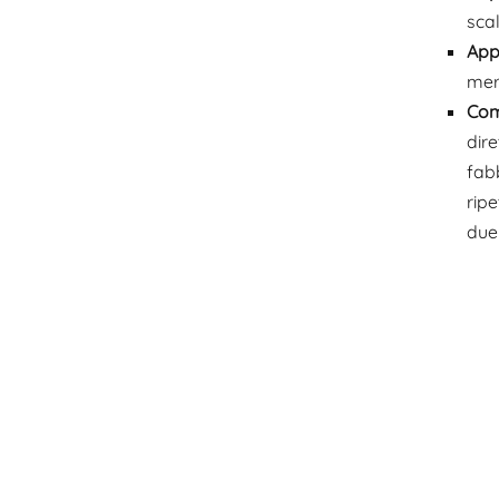
scal
App
mer
Com
dire
fab
ripe
due 