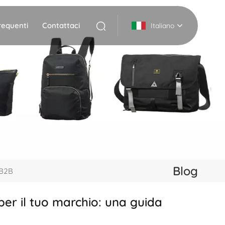
equenti
Contattaci
Italiano
English
Deutsch
Italiano
русский
Español
Blog
 B2B
Português
per il tuo marchio: una guida
Nederlands
日本語