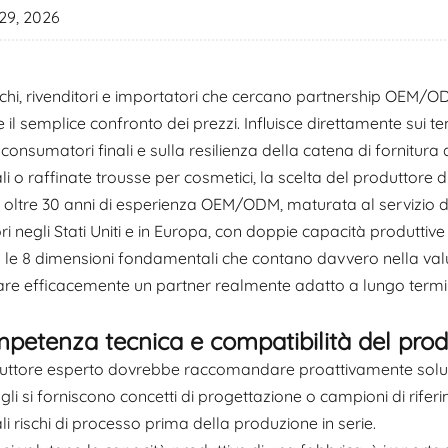
29, 2026
hi, rivenditori e importatori che cercano partnership OEM/ODM
e il semplice confronto dei prezzi. Influisce direttamente sui 
 consumatori finali e sulla resilienza della catena di fornitura 
li o raffinate trousse per cosmetici, la scelta del produttore
 oltre 30 anni di esperienza OEM/ODM, maturata al servizio d
ori negli Stati Uniti e in Europa, con doppie capacità produtti
 le 8 dimensioni fondamentali che contano davvero nella valu
care efficacemente un partner realmente adatto a lungo termi
mpetenza tecnica e compatibilità del prod
ttore esperto dovrebbe raccomandare proattivamente soluzio
li si forniscono concetti di progettazione o campioni di rif
li rischi di processo prima della produzione in serie.