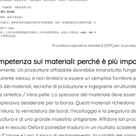
Procedura operativa standard (SOP) per la produz
mpetenza sui materiali: perché è più impo
mente. Un produttore affidabile dovrebbe innanzitutto funge
uirente stesso, e non limitarsi a essere un semplice fornitore p
à dei materiali, tecniche di produzione e ingegneria struttur
e sintetica / Vera pelle: Lo spessore del materiale deve essere
plessiva desiderate per la borsa. Questi materiali richiedono
nitura, la verniciatura dei bordi, l'incollaggio e la piegatura 
ucitura e di una grande maestria artigianale. Affidare tali pro
e in tessuto Oxford potrebbe tradursi in un risultato scadente
/Cotone e Lino: Il tasso di restringimento, la solidità del color