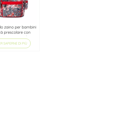
 zaino per bambini
età prescolare con
e multiple OEM/ODM
R SAPERNE DI PIÙ