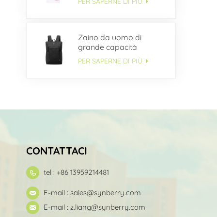
PER SAPERNE DI PIÙ
Zaino da uomo di
grande capacità
multitasche OEM
PER SAPERNE DI PIÙ
CONTATTACI
tel : +86 13959214481
E-mail :
sales@synberry.com
E-mail :
z.liang@synberry.com