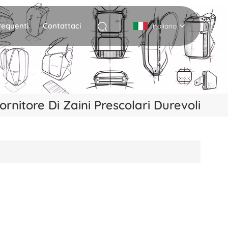
equenti
Contattaci
Italiano
English
Deutsch
ornitore Di Zaini Prescolari Durevoli
Italiano
русский
Español
Português
Nederlands
日本語