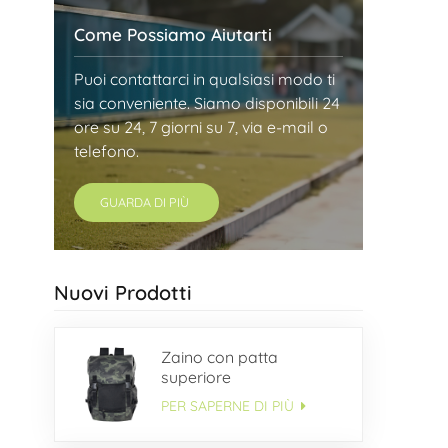
Come Possiamo Aiutarti
Puoi contattarci in qualsiasi modo ti
sia conveniente. Siamo disponibili 24
ore su 24, 7 giorni su 7, via e-mail o
telefono.
GUARDA DI PIÙ
Nuovi Prodotti
Zaino con patta
superiore
PER SAPERNE DI PIÙ