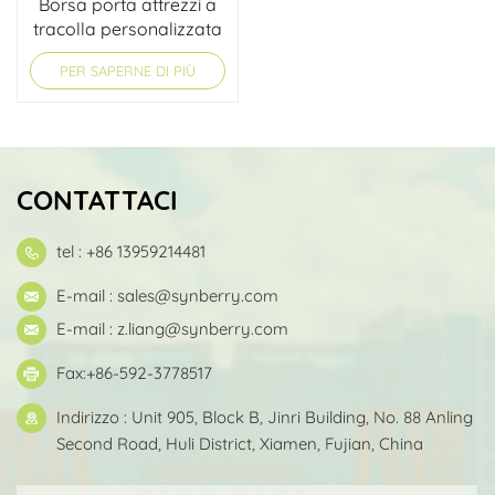
Borsa porta attrezzi a
tracolla personalizzata
con patta superiore
PER SAPERNE DI PIÙ
CONTATTACI
tel : +86 13959214481
E-mail :
sales@synberry.com
E-mail :
z.liang@synberry.com
Fax:+86-592-3778517
Indirizzo : Unit 905, Block B, Jinri Building, No. 88 Anling
Second Road, Huli District, Xiamen, Fujian, China