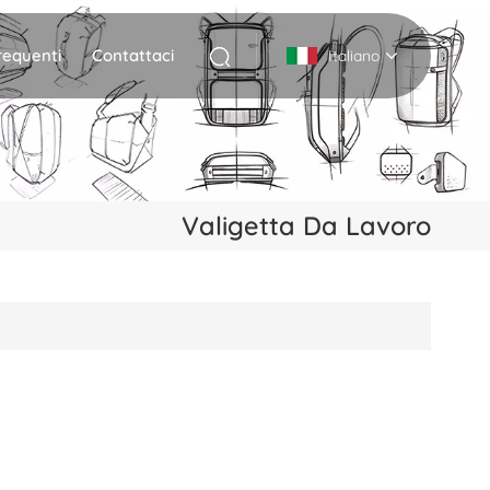
equenti
Contattaci
Italiano
English
Deutsch
Valigetta Da Lavoro
Italiano
русский
Español
Português
Nederlands
日本語