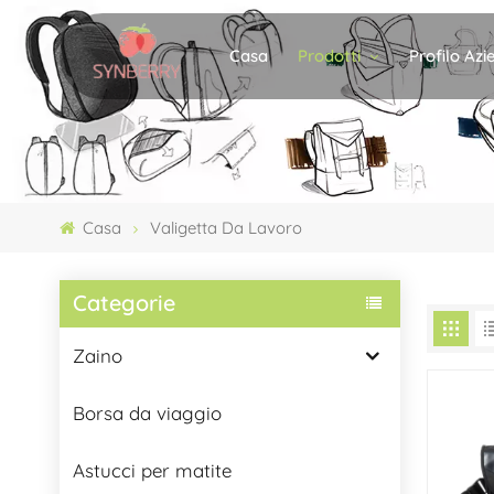
Prodotti
Profilo Az
Casa
Casa
Valigetta Da Lavoro
Categorie
Zaino
Borsa da viaggio
Astucci per matite