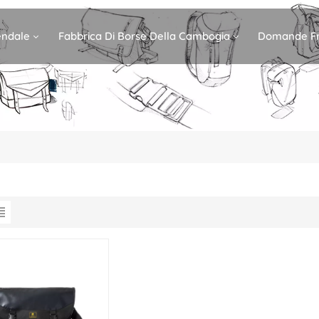
iendale
Fabbrica Di Borse Della Cambogia
Domande Fr