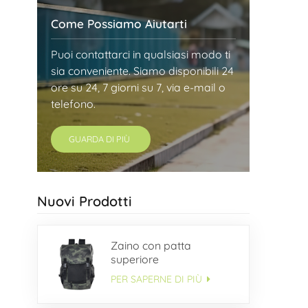
Come Possiamo Aiutarti
Puoi contattarci in qualsiasi modo ti
sia conveniente. Siamo disponibili 24
ore su 24, 7 giorni su 7, via e-mail o
telefono.
GUARDA DI PIÙ
Nuovi Prodotti
Zaino con patta
superiore
PER SAPERNE DI PIÙ