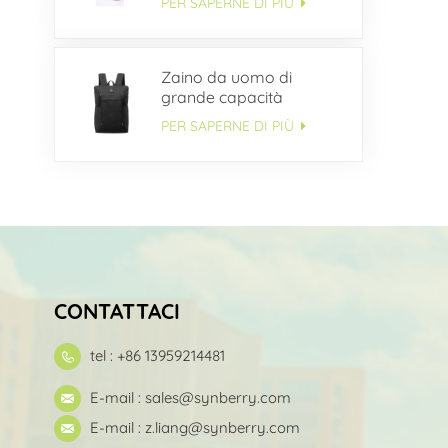
PER SAPERNE DI PIÙ
Zaino da uomo di
grande capacità
multitasche OEM
PER SAPERNE DI PIÙ
CONTATTACI
tel : +86 13959214481
E-mail :
sales@synberry.com
E-mail :
z.liang@synberry.com