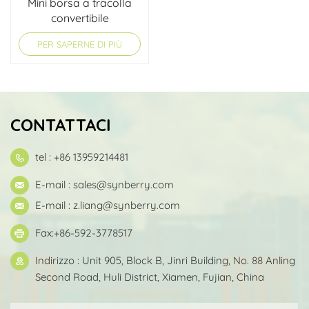
Mini borsa a tracolla
convertibile
PER SAPERNE DI PIÙ
CONTATTACI
tel : +86 13959214481
E-mail :
sales@synberry.com
E-mail :
z.liang@synberry.com
Fax:+86-592-3778517
Indirizzo : Unit 905, Block B, Jinri Building, No. 88 Anling
Second Road, Huli District, Xiamen, Fujian, China