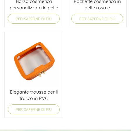
Borsa cosmetica
Pochette cosmetica in
personalizzata in pelle
pelle rosa e
pieno fiore con fodera
trasparente
PER SAPERNE DI PIÙ
PER SAPERNE DI PIÙ
in velluto | Borsa
cosmetica OEM
Elegante trousse per il
trucco in PVC
trasparente
PER SAPERNE DI PIÙ