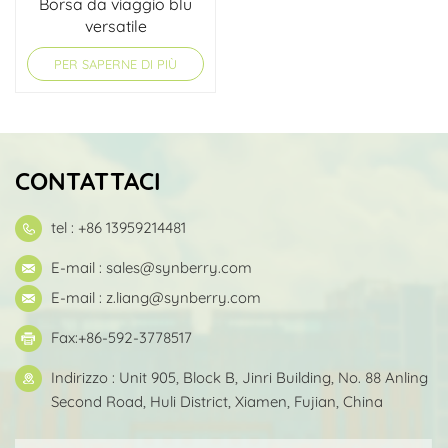
Borsa da viaggio blu
versatile
PER SAPERNE DI PIÙ
CONTATTACI
tel : +86 13959214481
E-mail :
sales@synberry.com
E-mail :
z.liang@synberry.com
Fax:+86-592-3778517
Indirizzo : Unit 905, Block B, Jinri Building, No. 88 Anling
Second Road, Huli District, Xiamen, Fujian, China