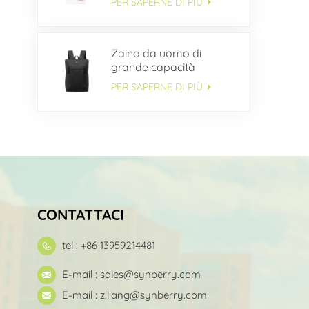
PER SAPERNE DI PIÙ
Zaino da uomo di
grande capacità
multitasche OEM
PER SAPERNE DI PIÙ
CONTATTACI
tel : +86 13959214481
E-mail :
sales@synberry.com
E-mail :
z.liang@synberry.com