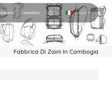
equenti
Contattaci
Italiano
English
Deutsch
Fabbrica Di Zaini In Cambogia
Italiano
русский
Español
Português
Nederlands
日本語