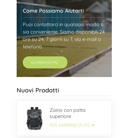
Come Possiamo Aiutarti
Puoi contattarci in qualsiasi modo ti
sia conveniente. Siamo disponibili 24
ore su 24, 7 giorni su 7, via e-mail o
telefono.
GUARDA DI PIÙ
Nuovi Prodotti
Zaino con patta
superiore
PER SAPERNE DI PIÙ