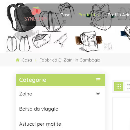
Prodotti
Profilo Az
Casa
Casa
Fabbrica Di Zaini In Cambogia
Categorie
Zaino
Borsa da viaggio
Astucci per matite