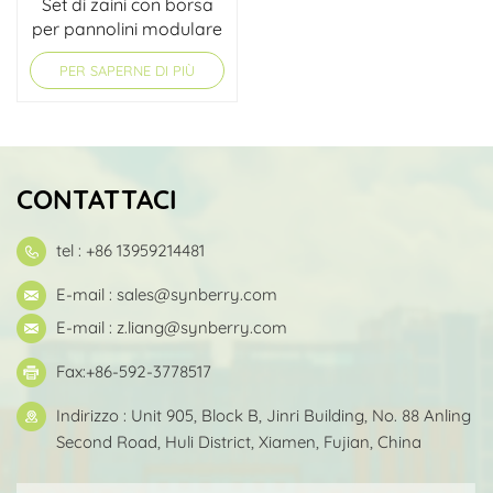
Set di zaini con borsa
per pannolini modulare
convertibile
PER SAPERNE DI PIÙ
CONTATTACI
tel : +86 13959214481
E-mail :
sales@synberry.com
E-mail :
z.liang@synberry.com
Fax:+86-592-3778517
Indirizzo : Unit 905, Block B, Jinri Building, No. 88 Anling
Second Road, Huli District, Xiamen, Fujian, China