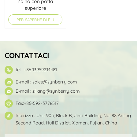
Zaino con patta
superiore
PER SAPERNE DI PIÙ
CONTATTACI
tel : +86 13959214481
E-mail :
sales@synberry.com
E-mail :
z.liang@synberry.com
Fax:+86-592-3778517
Indirizzo : Unit 905, Block B, Jinri Building, No. 88 Anling
Second Road, Huli District, Xiamen, Fujian, China